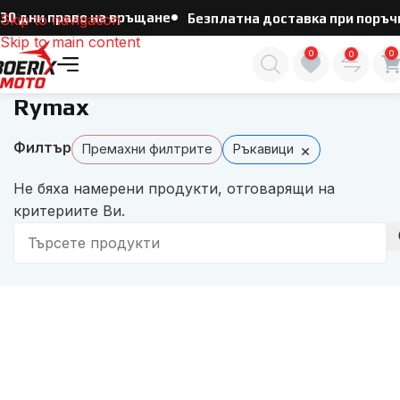
30 дни право на връщане
Skip to navigation
Безплатна доставка при поръчка
Skip to main content
0
0
0
Начало
/
Rymax
Rymax
Филтър
×
Премахни филтрите
Ръкавици
Не бяха намерени продукти, отговарящи на
критериите Ви.