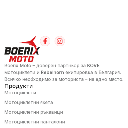
Boerix Moto – доверен партньор за
KOVE
мотоциклети и
Rebelhorn
екипировка в България.
Всичко необходимо за моториста – на едно място.
Продукти
Мотоциклети
Мотоциклетни якета
ане
Мотоциклетни ръкавици
а за
Мотоциклетни панталони