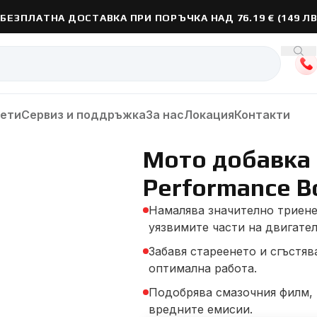
БЕЗПЛАТНА ДОСТАВКА ПРИ ПОРЪЧКА НАД 76.19 € (149 ЛВ
лети
Сервиз и поддръжка
За нас
Локация
Контакти
обавка Engine Performance Booster
Мото добавка 
Performance B
Намалява значително триене
уязвимите части на двигател
Забавя стареенето и сгъстяв
оптимална работа.
Подобрява смазочния филм,
вредните емисии.