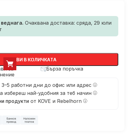
 веднага.
Очаквана доставка:
сряда, 29 юли
т
ДОБАВИ В КОЛИЧКАТА
ви за
Бърза поръчка
нение
 3–5 работни дни до офис или адрес
 да избереш най-удобния за теб начин
ни продукти
от KOVE и Rebelhorn