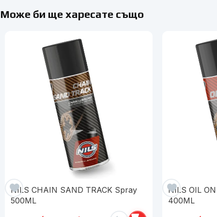
Може би ще харесате също
NILS CHAIN SAND TRACK Spray
NILS OIL O
500ML
400ML