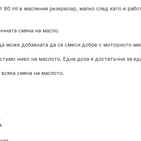
80 ml в масления резервоар, малко след като е работ
ичната смяна на масло.
 да може добавката да се смеси добре с моторното ма
стимо ниво на маслото. Една доза е достатъчна за ед
 всяка смяна на маслото.
.
.
еля.