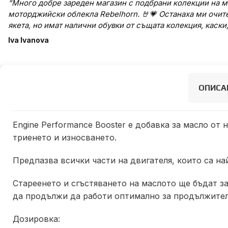
“Много добре зареден магазин с подбрани колекции на м
моторджийски облекла Rebelhorn. 🤘💗 Останаха ми очит
якета, но имат налични обувки от същата колекция, каски
Iva Ivanova
ОПИСА
Engine Performance Booster е добавка за масло от
триенето и износването.
Предпазва всички части на двигателя, които са на
Стареенето и сгъстяването на маслото ще бъдат з
да продължи да работи оптимално за продължител
Дозировка: