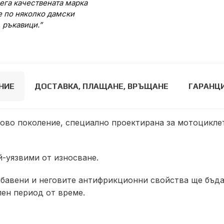
ега качествената марка
е по няколко дамски
, ръкавици.”
НИЕ
ДОСТАВКА, ПЛАЩАНЕ, ВРЪЩАНЕ
ГАРАНЦ
 ново поколение, специално проектирана за мотоцикле
й-уязвими от износване.
абавени и неговите антифрикционни свойства ще бъда
ен период от време.