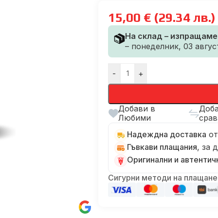
15,00
€
(29.34 лв.)
На склад – изпращаме
– понеделник, 03 авгус
-
+
Добави в
Доба
Любими
срав
Надеждна доставка
от
Гъвкави плащания
, за
Оригинални и автентич
Сигурни методи на плащане