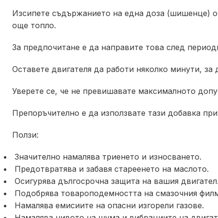
Изсипете съдържанието на една доза (шишенце) от 
още топло.
За предпочитане е да направите това след период
Оставете двигателя да работи няколко минути, за
Уверете се, че не превишавате максималното допу
Препоръчително е да използвате тази добавка при
Ползи:
Значително намалява триенето и износването.
Предотвратява и забавя стареенето на маслото.
Осигурява дългосрочна защита на вашия двигател
Подобрява товароподемността на смазочния филм
Намалява емисиите на опасни изгорели газове.
Намалява нивото на шума и вибрациите на двигат